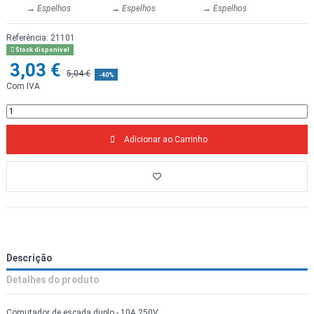
→
Espelhos
→
Espelhos
→
Espelhos
Referência:
21101
Stock disponível
3,03 €
5,04 €
-40%
Com IVA
Adicionar ao Carrinho
Descrição
Detalhes do produto
Comutador de escada duplo - 10A 250V