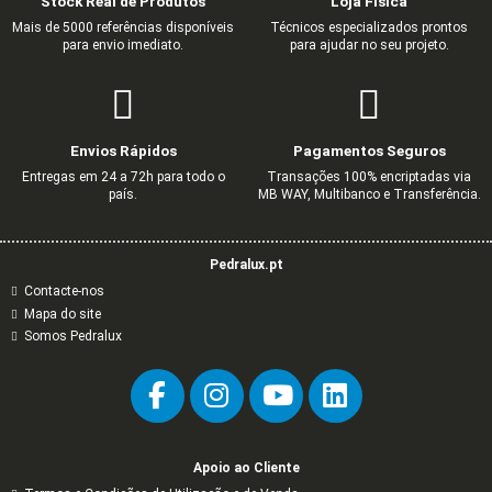
Stock Real de Produtos
Loja Física
Mais de 5000 referências disponíveis
Técnicos especializados prontos
para envio imediato.
para ajudar no seu projeto.
TECLA PARA LUMINOSOS MARFIM
ROSETA COM 3 LIGADORES
TECLA SIMPLES BRANCA
TECLA DUPLA BRANCA
ESPELHO DUPLO VERTICAL 
TOMADA DUPLA SCHUKO 
ESPELHO DUPLO PRETO 
ESPELHO DUPLO MARFI
C/OBTUR PRETO MAT
0,80 €
2,05 €
0,66 €
0,51 €
4,80 €
1,27 €
1,18 €
1,34 €
3,42 €
1,09 €
0,85 €
8,00 €
2,12 €
1,97 €
Envios Rápidos
Pagamentos Seguros
5,44 €
9,07 €
Entregas em 24 a 72h para todo o
Transações 100% encriptadas via
país.
MB WAY, Multibanco e Transferência.
Pedralux.pt
Contacte-nos
Mapa do site
Somos Pedralux
Apoio ao Cliente