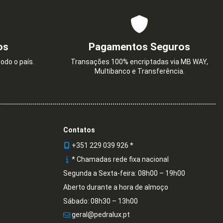
os
Pagamentos Seguros
odo o país.
Transações 100% encriptadas via MB WAY,
Multibanco e Transferência.
CAT. 6 UTP C/
CTOR
€
6,10 €
Contatos
+351 229 039 926 *
* Chamadas rede fixa nacional
Segunda a Sexta-feira: 08h00 – 19h00
Aberto durante a hora de almoço
Sábado: 08h30 – 13h00
geral@pedralux.pt