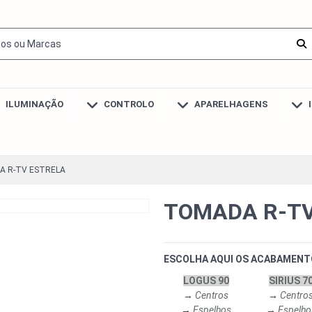
ILUMINAÇÃO
CONTROLO
APARELHAGENS
 R-TV ESTRELA
TOMADA R-TV
ESCOLHA AQUI OS ACABAMENT
LOGUS 90
SIRIUS 7
→
Centros
→
Centro
→
Espelhos
→
Espelho