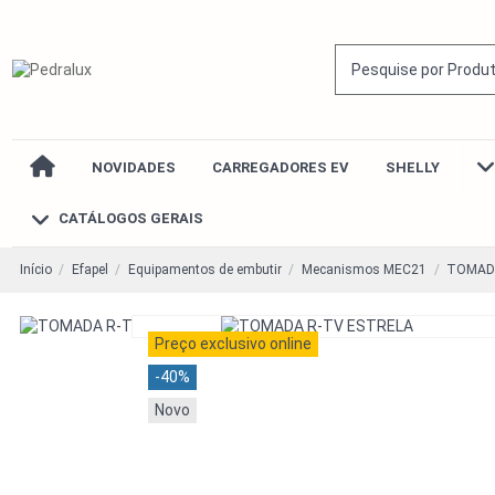
NOVIDADES
CARREGADORES EV
SHELLY
CATÁLOGOS GERAIS
Início
Efapel
Equipamentos de embutir
Mecanismos MEC21
TOMADA
Preço exclusivo online
-40%
Novo