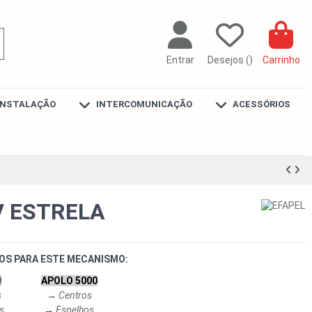
Entrar
Desejos (
)
Carrinho
INSTALAÇÃO
INTERCOMUNICAÇÃO
ACESSÓRIOS
 ESTRELA
OS PARA ESTE MECANISMO:
0
APOLO 5000
s
→
Centros
s
→
Espelhos