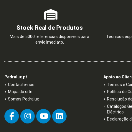
Stock Real de Produtos
Mais de 5000 referências disponíveis para
Técnicos espe
envio imediato.
SUPORTE PARA TAMPA CEGA
BOTÃO BASCULAN
0,73 €
1,62 €
1,22 €
2,71 €
Pedralux.pt
Apoio ao Clien
Contacte-nos
Termos e Con
Mapa do site
Política de C
Somos Pedralux
Resolução de 
Catálogos Ge
Eléctrico
Declaração d