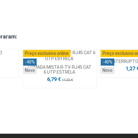
raram:
Preço exclusivo online
Preço exclusivo o
INTERRUPTO
-40%
-40%
TOMADA MISTA R-TV-RJ45 CAT
1,27 
Novo
Novo
6 UTP ESTRELA
6,79 €
11,32 €
Preço exclusivo online
Preço exclusivo o
Novo
-40%
Novo