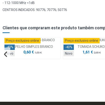
- 112-1000 MHz <1dB
CENTROS INDICADOS: 90776; 70776; 50776
Clientes que compraram este produto também comp
Preço exclusivo online
Preço exclusivo online
ESPELHO SIMPLES BRANCO
TOMADA SCHUKO
-40%
-40%
0,60 €
1,61 €
1,00 €
2,68 €
Novo
Novo
Preço exclusivo online
Preço exclusivo online
-40%
-40%
Novo
Novo