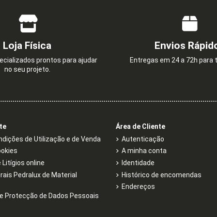
Loja Física
Envios Rápid
cializados prontos para ajudar
Entregas em 24 a 72h para t
no seu projeto.
TE
TAMPA CEGA BRANCA
TOMADA RJ45 
CONE
1,03 €
3,66 
te
Área de Cliente
dições de Utilização e de Venda
Autenticação
ookies
A minha conta
Litígios online
Identidade
rais Pedralux de Material
Histórico de encomendas
Endereços
e Protecção de Dados Pessoais