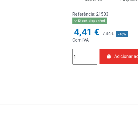
Referência:
21533
Stock disponível
4,41 €
7,34 €
-40%
Com IVA
Adicionar a