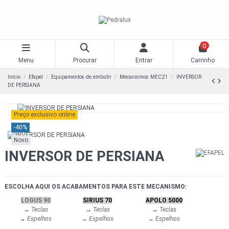
0
Menu
Procurar
Entrar
Carrinho
Início
Efapel
Equipamentos de embutir
Mecanismos MEC21
INVERSOR
DE PERSIANA
Preço exclusivo online
-40%
Novo
INVERSOR DE PERSIANA
ESCOLHA AQUI OS ACABAMENTOS PARA ESTE MECANISMO:
LOGUS 90
SIRIUS 70
APOLO 5000
→
Teclas
→
Teclas
→
Teclas
→
Espelhos
→
Espelhos
→
Espelhos