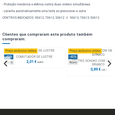
- Proteção mecânica e elétrica contra duas ordens simultâneas
- Levanta automaticamente uma tecla ao pressionar a outra
CENTROS INDICADOS: 90612; 70612; 50612 // 90613; 70613; 50613
Clientes que compraram este produto também
compraram:
Preço exclusivo online
Preço exclusivo online
COMUTADOR DE LUSTRE
-40%
-40%
CENTRO SCHUKO COM OBT
2,01 €
Novo
Novo
3,36 €
BRANCO
0,89 €
1,48 €
Preço exclusivo online
Preço exclusivo online
Preço exclusivo online
Preço exclusivo online
Preço exclusivo online
Preço exclusivo online
Preço exclusivo online
Preço exclusivo online
-40%
-40%
-40%
-40%
-40%
-40%
-40%
-40%
Novo
Novo
Novo
Novo
Novo
Novo
Novo
Novo