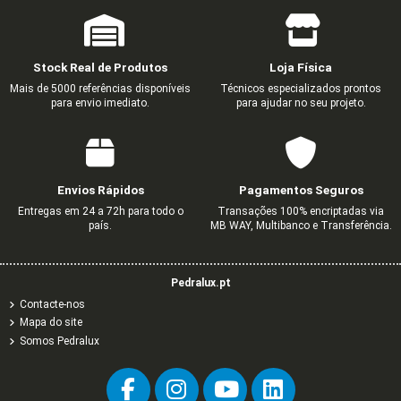
Stock Real de Produtos
Loja Física
Mais de 5000 referências disponíveis
Técnicos especializados prontos
para envio imediato.
para ajudar no seu projeto.
ESPELHO DUPLO HORIZONTAL
ESPELHO SIMPLES BRANCO
INTERRUPTOR UNIPOLAR
TOMADA SCHUKO
SUPORTE PARA TAMPA C
TECLA DUPLA BRANC
TECLA DUPLA BRANC
TAMPA CEGA MARFIM
BRANCO
1,61 €
0,60 €
1,27 €
0,73 €
0,66 €
0,71 €
0,62 €
2,68 €
1,00 €
2,12 €
1,22 €
1,09 €
1,18 €
1,03 €
Envios Rápidos
Pagamentos Seguros
1,27 €
2,12 €
Entregas em 24 a 72h para todo o
Transações 100% encriptadas via
país.
MB WAY, Multibanco e Transferência.
Pedralux.pt
Contacte-nos
Mapa do site
Somos Pedralux