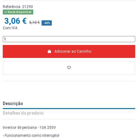
Referência:
21290
Stock disponível
3,06 €
5,10 €
-40%
Com IVA
Adicionar ao Carrinho
Descrição
Detalhes do produto
Inversor de persiana - 10A 250V
- Funcionamento como interruptor