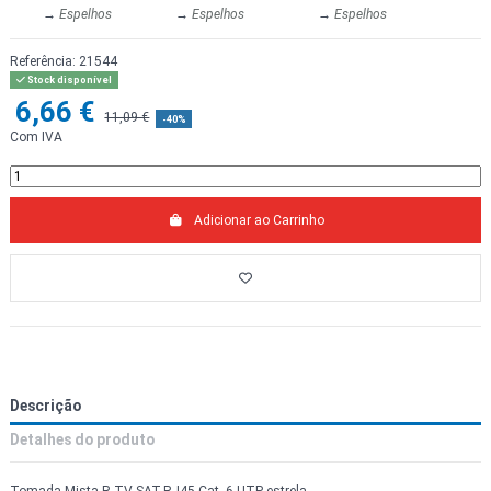
→
Espelhos
→
Espelhos
→
Espelhos
Referência:
21544
Stock disponível
6,66 €
11,09 €
-40%
Com IVA
Adicionar ao Carrinho
Descrição
Detalhes do produto