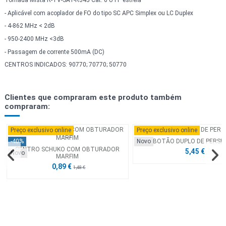
Tomada Mista R-TV-SAT-RJ45 Cat. 6 UTP estrela
- Aplicável com acoplador de FO do tipo SC APC Simplex ou LC Duplex
- 4-862 MHz < 2dB
- 950-2400 MHz <3dB
- Passagem de corrente 500mA (DC)
CENTROS INDICADOS: 90770; 70770; 50770
Clientes que compraram este produto também
compraram:
Preço exclusivo online
Preço exclusivo online
BOTÃO DUPLO DE PERSI
-40%
Novo
CENTRO SCHUKO COM OBTURADOR
5,45 €
Novo
MARFIM
0,89 €
1,48 €
Preço exclusivo online
Preço exclusivo online
Preço exclusivo online
Preço exclusivo online
Preço exclusivo online
Preço exclusivo online
Preço exclusivo online
Preço exclusivo online
-40%
-40%
-40%
-40%
-40%
-40%
-40%
-40%
Novo
Novo
Novo
Novo
Novo
Novo
Novo
Novo