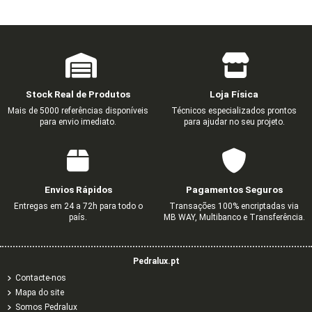
Stock Real de Produtos
Loja Física
Mais de 5000 referências disponíveis
Técnicos especializados prontos
para envio imediato.
para ajudar no seu projeto.
CENTRO P/TOM (DIVERSAS) R-TV 2
TECLAS PARA INVERSOR DE
COMUTADOR DE ESCADA
TECLA DUPLA MARFIM
COMUTADOR DE ESCADA D
INTERRUPTOR UNIPOL
COMUTADOR DE LUSTR
TOMADA SCHUKO
PERSIANAS MARFIM
SAÍDAS MARFIM
1,65 €
0,66 €
1,27 €
1,61 €
2,01 €
3,03 €
2,74 €
1,09 €
2,12 €
2,68 €
3,36 €
5,04 €
Envios Rápidos
Pagamentos Seguros
0,68 €
0,85 €
1,13 €
1,41 €
Entregas em 24 a 72h para todo o
Transações 100% encriptadas via
país.
MB WAY, Multibanco e Transferência.
Pedralux.pt
Contacte-nos
Mapa do site
Somos Pedralux