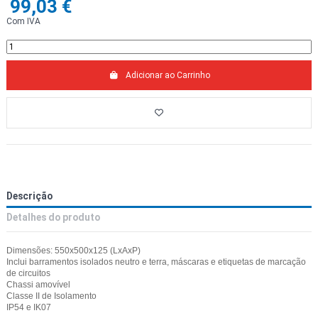
99,03 €
Com IVA
Adicionar ao Carrinho
Descrição
Detalhes do produto
Dimensões: 550x500x125 (LxAxP)
Inclui barramentos isolados neutro e terra, máscaras e etiquetas de marcação
de circuitos
Chassi amovível
Classe II de Isolamento
IP54 e IK07