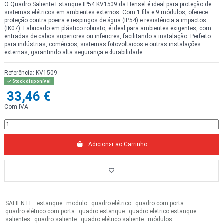
O Quadro Saliente Estanque IP54 KV1509 da Hensel é ideal para proteção de
sistemas elétricos em ambientes externos. Com 1 fila e 9 módulos, oferece
proteção contra poeira e respingos de água (IP54) e resistência a impactos
(IK07). Fabricado em plástico robusto, é ideal para ambientes exigentes, com
entradas de cabos superiores ou inferiores, facilitando a instalação. Perfeito
para indústrias, comércios, sistemas fotovoltaicos e outras instalações
externas, garantindo alta segurança e durabilidade.
Referência:
KV1509
Stock disponível
33,46 €
Com IVA
Adicionar ao Carrinho
SALIENTE
estanque
modulo
quadro elétrico
quadro com porta
quadro elétrico com porta
quadro estanque
quadro eletrico estanque
salientes
quadro saliente
quadro elétrico saliente
módulos