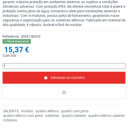
garantir máxima proteção em ambientes externos ou sujeitos a condições
climáticas adversas. Com proteção IP65, ele oferece resistência total à poeira e
proteção contra jatos de água, tornando-o ideal para instalações externas e
indústrias. Com 4 módulos, possui porta de fechamento, garantindo maior
segurança e organização para os sistemas elétricos. Fabricado em material de
alta qualidade, é robusto, durável e fácil de instalar.
Referência:
3000140020
Stock disponível
15,37 €
Com IVA
Adicionar ao Carrinho
SALIENTE
modulo
quadro elétrico
quadro com porta
quadro elétrico com porta
salientes
quadro saliente
quadro elétrico saliente
módulos