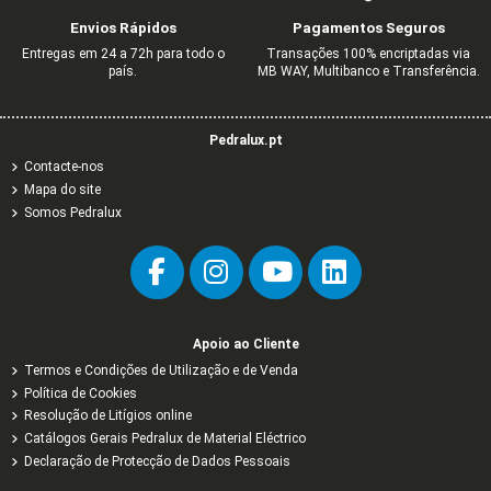
C/OBTUR PRETO MATE
BRANCO
MONOBLOCO C/OBTURADO
C/OBTUR MARFIM
0,73 €
0,38 €
2,60 €
1,18 €
1,22 €
4,33 €
1,97 €
Envios Rápidos
Pagamentos Seguros
5,44 €
0,68 €
4,44 €
4,44 €
9,07 €
1,13 €
7,40 €
7,40 €
Entregas em 24 a 72h para todo o
Transações 100% encriptadas via
país.
MB WAY, Multibanco e Transferência.
Pedralux.pt
Contacte-nos
Mapa do site
Somos Pedralux
Apoio ao Cliente
Termos e Condições de Utilização e de Venda
Política de Cookies
Resolução de Litígios online
Catálogos Gerais Pedralux de Material Eléctrico
Declaração de Protecção de Dados Pessoais