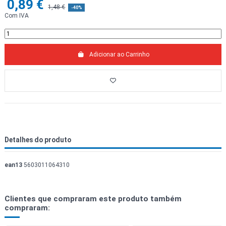
0,89 €
1,48 €
-40%
Com IVA
Adicionar ao Carrinho
Detalhes do produto
ean13
5603011064310
Clientes que compraram este produto também
compraram: