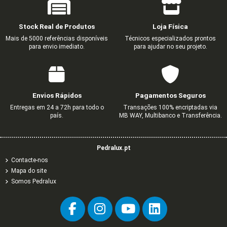
Stock Real de Produtos
Loja Física
Mais de 5000 referências disponíveis
Técnicos especializados prontos
para envio imediato.
para ajudar no seu projeto.
COMUTADOR DE ESCADA DUPLO
COMUTADOR DE ESCADA
ESPELHO TRIPLO MARFIM
TECLA DUPLA MARFIM
CENTRO P/TOM (DIVERSAS) 
ESPELHO SIMPLES MARF
TECLA SIMPLES MARFI
TOMADA SCHUKO
SAÍDAS MARFIM
1,65 €
3,03 €
0,66 €
1,73 €
0,51 €
1,61 €
0,55 €
2,74 €
5,04 €
1,09 €
2,88 €
0,85 €
2,68 €
0,91 €
Envios Rápidos
Pagamentos Seguros
0,68 €
1,13 €
Entregas em 24 a 72h para todo o
Transações 100% encriptadas via
país.
MB WAY, Multibanco e Transferência.
Pedralux.pt
Contacte-nos
Mapa do site
Somos Pedralux