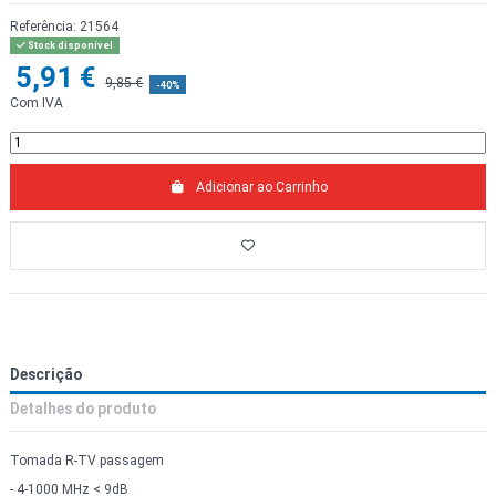
Referência:
21564
Stock disponível
5,91 €
9,85 €
-40%
Com IVA
Adicionar ao Carrinho
Descrição
Detalhes do produto
Tomada R-TV passagem
- 4-1000 MHz < 9dB