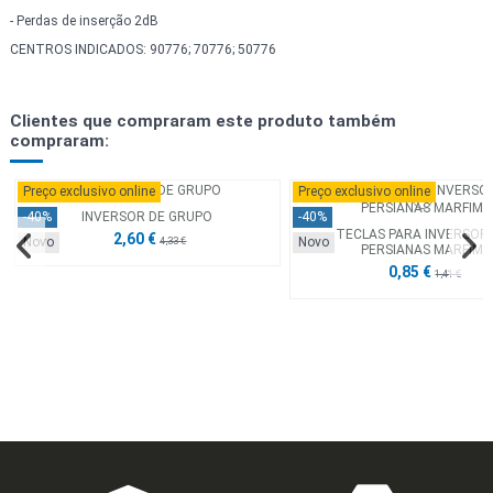
- Perdas de inserção 2dB
CENTROS INDICADOS: 90776; 70776; 50776
Clientes que compraram este produto também
compraram:
Preço exclusivo online
Preço exclusivo online
INVERSOR DE GRUPO
-40%
-40%
TECLAS PARA INVERSOR
2,60 €
Novo
Novo
4,33 €
PERSIANAS MARFIM
0,85 €
1,41 €
Preço exclusivo online
Preço exclusivo online
Preço exclusivo online
Preço exclusivo online
Preço exclusivo online
Preço exclusivo online
Preço exclusivo online
Preço exclusivo online
-40%
-40%
-40%
-40%
-40%
-40%
-40%
-40%
Novo
Novo
Novo
Novo
Novo
Novo
Novo
Novo