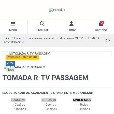
0
Menu
Procurar
Entrar
Carrinho
Início
Efapel
Equipamentos de embutir
Mecanismos MEC21
TOMADA
R-TV PASSAGEM
Preço exclusivo online
-40%
Novo
TOMADA R-TV PASSAGEM
ESCOLHA AQUI OS ACABAMENTOS PARA ESTE MECANISMO:
LOGUS 90
SIRIUS 70
APOLO 5000
→
Centros
→
Centros
→
Teclas
→
Espelhos
→
Espelhos
→
Espelhos